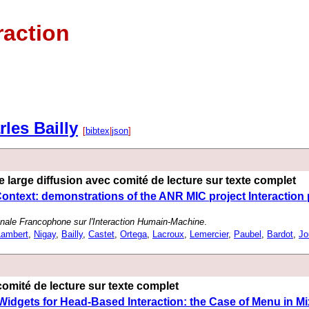
raction
rles Bailly
[
bibtex
|
json
]
 large diffusion avec comité de lecture sur texte complet
Context: demonstrations of the ANR MIC project Interaction
onale Francophone sur l'Interaction Humain-Machine
.
Lambert
,
Nigay
,
Bailly
,
Castet
,
Ortega
,
Lacroux
,
Lemercier
,
Paubel
,
Bardot
,
Jo
omité de lecture sur texte complet
 Widgets for Head-Based Interaction: the Case of Menu in Mi