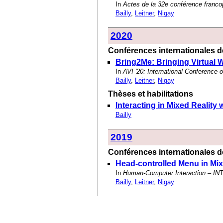
In
Actes de la 32e conférence franco
Bailly
,
Leitner
,
Nigay
2020
Conférences internationales de
Bring2Me: Bringing Virtual W
In
AVI '20: International Conference 
Bailly
,
Leitner
,
Nigay
Thèses et habilitations
Interacting in Mixed Realit
Bailly
2019
Conférences internationales de
Head-controlled Menu in Mix
In
Human-Computer Interaction – IN
Bailly
,
Leitner
,
Nigay