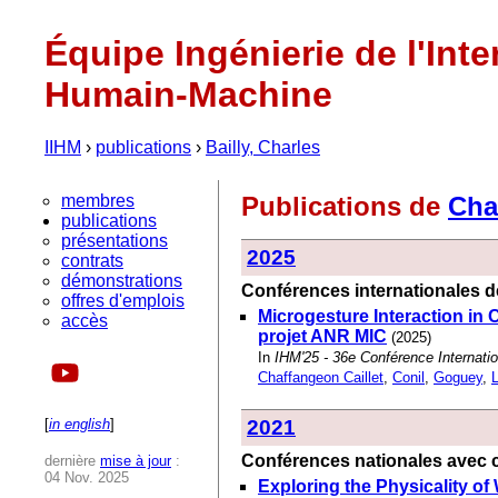
Équipe Ingénierie de l'Inte
Humain-Machine
IIHM
›
publications
›
Bailly, Charles
membres
Publications de
Cha
publications
présentations
2025
contrats
démonstrations
Conférences internationales de
offres d'emplois
Microgesture Interaction in 
accès
projet ANR MIC
(2025)
In
IHM'25 - 36e Conférence Internati
Chaffangeon Caillet
,
Conil
,
Goguey
,
[
in english
]
2021
Conférences nationales avec c
dernière
mise à jour
:
04 Nov. 2025
Exploring the Physicality of