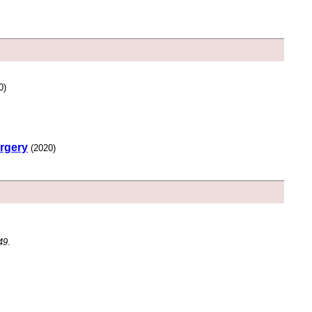
0)
urgery
(2020)
49
.