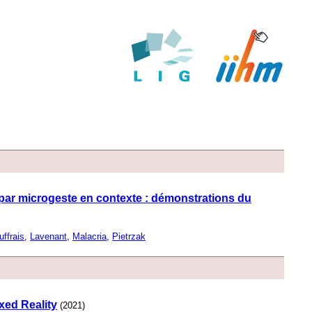
 par microgeste en contexte : démonstrations du
uffrais
,
Lavenant
,
Malacria
,
Pietrzak
xed Reality
(2021)