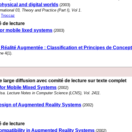
ysical and digital worlds
(2003)
national 03, Theory and Practice (Part I), Vol 1
.
,
Troccaz
 de lecture
or mobile lixed systems
(2003)
 Réalité Augmentée : Classification et Principes de Concep
ne
4(1).
 large diffusion avec comité de lecture sur texte complet
for Mobile Mixed Systems
(2002)
isa. Lecture Notes in Computer Science (LCNS), Vol. 2411
.
Design of Augmented Reality Systems
(2002)
 de lecture
ompatibility in Augmented Reality Systems
(2002)