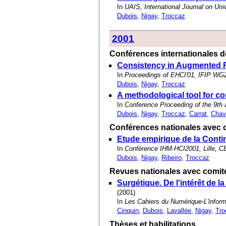
In
UAIS, International Journal on Un
Dubois
,
Nigay
,
Troccaz
2001
Conférences internationales de
Consistency in Augmented R
In
Proceedings of EHCI'01, IFIP WG2.
Dubois
,
Nigay
,
Troccaz
A methodological tool for co
In
Conference Proceeding of the 9th
Dubois
,
Nigay
,
Troccaz
,
Carrat
,
Chav
Conférences nationales avec c
Etude empirique de la Conti
In
Conférence IHM-HCI2001, Lille,
Dubois
,
Nigay
,
Ribeiro
,
Troccaz
Revues nationales avec comité
Surgétique. De l'intérêt de 
(2001)
In
Les Cahiers du Numérique-L'infor
Cinquin
,
Dubois
,
Lavallée
,
Nigay
,
Tro
Thèses et habilitations