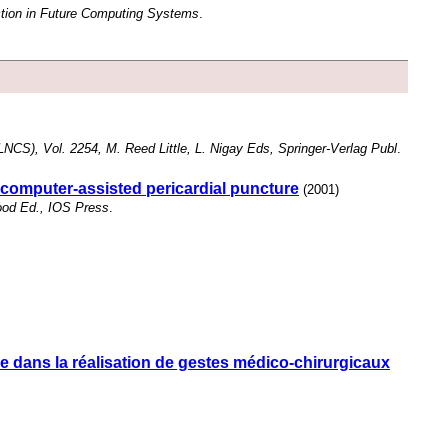
action in Future Computing Systems
.
NCS), Vol. 2254, M. Reed Little, L. Nigay Eds, Springer-Verlag Publ
.
o computer-assisted pericardial puncture
(2001)
ood Ed., IOS Press
.
de dans la réalisation de gestes médico-chirurgicaux