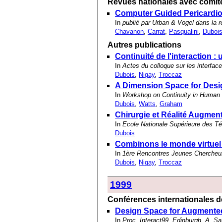
Revues nationales avec comité
Computer Guided Pericardioc
In
publié par Urban & Vogel dans la r
Chavanon
,
Carrat
,
Pasqualini
,
Duboi
Autres publications
Continuité de l'interaction :
In
Actes du colloque sur les interfac
Dubois
,
Nigay
,
Troccaz
A Dimension Space for Desig
In
Workshop on Continuity in Human 
Dubois
,
Watts
,
Graham
Chirurgie et Réalité Augmenté
In
Ecole Nationale Supérieure des T
Dubois
Combinons le monde virtuel e
In
1ère Rencontres Jeunes Cherche
Dubois
,
Nigay
,
Troccaz
1999
Conférences internationales de
Design Space for Augmented
In
Proc. Interact99, Edinburgh, A. 