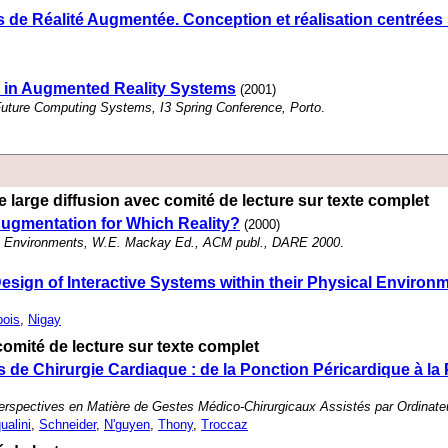
de Réalité Augmentée. Conception et réalisation centrées su
y in Augmented Reality Systems
(2001)
Future Computing Systems, I3 Spring Conference, Porto
.
 large diffusion avec comité de lecture sur texte complet
ugmentation for Which Reality?
(2000)
ty Environments, W.E. Mackay Ed., ACM publ., DARE 2000
.
esign of Interactive Systems within their Physical Environ
ois
,
Nigay
omité de lecture sur texte complet
 de Chirurgie Cardiaque : de la Ponction Péricardique à la P
rspectives en Matière de Gestes Médico-Chirurgicaux Assistés par Ordinateu
ualini
,
Schneider
,
N'guyen
,
Thony
,
Troccaz