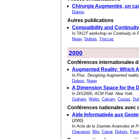
Chirurgie Augmentée, un cas 
Dubois
Autres publications
Compatibility and Continuit
In
TACIT workshop on Continuity in 
Nigay
,
Dubois
,
Troccaz
2000
Conférences internationales de
Augmented Reality: Which A
In
Proc. Designing Augmented reali
Dubois
,
Nigay
A Dimension Space for the D
In
DIS2000, ACM Publ. New York
.
Graham
,
Watts
,
Calvary
,
Coutaz
,
Dub
Conférences nationales avec c
Aide Informatisée aux Gestes
(2000)
In
Acte de la Journée Avancées et Pe
Chavanon
,
Blin
,
Carrat
,
Dubois
,
Pasq