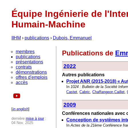
Équipe Ingénierie de l'Inte
Humain-Machine
IIHM
›
publications
›
Dubois, Emmanuel
membres
Publications de
Emm
publications
présentations
2022
contrats
démonstrations
Autres publications
offres d'emplois
Projet ANR (2015-2018) « Au
accès
In
1024 : Bulletin de la Société Info
Castet
,
Cabric
,
Chaffangeon Caillet
,
2009
[
in english
]
Conférences nationales avec c
dernière
mise à jour
:
Conception de systèmes inter
04 Nov. 2025
In
Actes de la 21ème Conférence fra