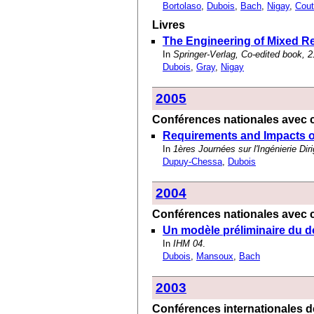
Bortolaso
,
Dubois
,
Bach
,
Nigay
,
Cout
Livres
The Engineering of Mixed Re
In
Springer-Verlag, Co-edited book, 2
Dubois
,
Gray
,
Nigay
2005
Conférences nationales avec c
Requirements and Impacts o
In
1ères Journées sur l'Ingénierie Di
Dupuy-Chessa
,
Dubois
2004
Conférences nationales avec c
Un modèle préliminaire du 
In
IHM 04
.
Dubois
,
Mansoux
,
Bach
2003
Conférences internationales de