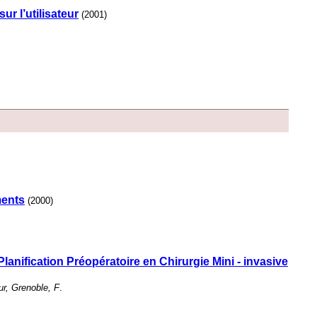
r l’utilisateur
(2001)
ments
(2000)
lanification Préopératoire en Chirurgie Mini - invasive
r, Grenoble, F
.