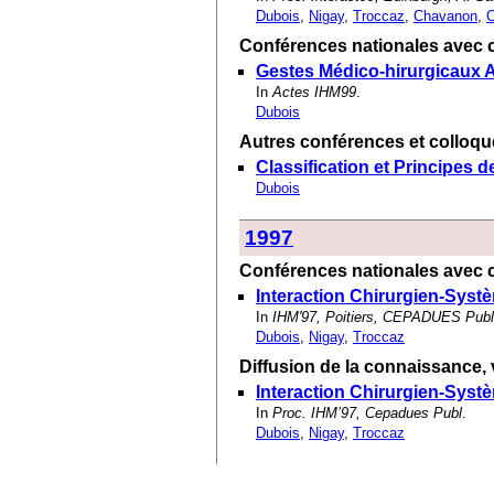
Dubois
,
Nigay
,
Troccaz
,
Chavanon
,
C
Conférences nationales avec c
Gestes Médico-hirurgicaux A
In
Actes IHM99
.
Dubois
Autres conférences et colloqu
Classification et Principes 
Dubois
1997
Conférences nationales avec c
Interaction Chirurgien-Syst
In
IHM'97, Poitiers, CEPADUES Publ
Dubois
,
Nigay
,
Troccaz
Diffusion de la connaissance, 
Interaction Chirurgien-Syst
In
Proc. IHM’97, Cepadues Publ
.
Dubois
,
Nigay
,
Troccaz