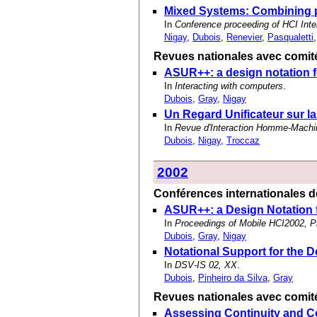
Mixed Systems: Combining ph
In
Conference proceeding of HCI Inter
Nigay
,
Dubois
,
Renevier
,
Pasqualetti
Revues nationales avec comité
ASUR++: a design notation f
In
Interacting with computers
.
Dubois
,
Gray
,
Nigay
Un Regard Unificateur sur la
In
Revue d'Interaction Homme-Machi
Dubois
,
Nigay
,
Troccaz
2002
Conférences internationales de
ASUR++: a Design Notation 
In
Proceedings of Mobile HCI2002, P
Dubois
,
Gray
,
Nigay
Notational Support for the 
In
DSV-IS 02, XX
.
Dubois
,
Pinheiro da Silva
,
Gray
Revues nationales avec comité
Assessing Continuity and C