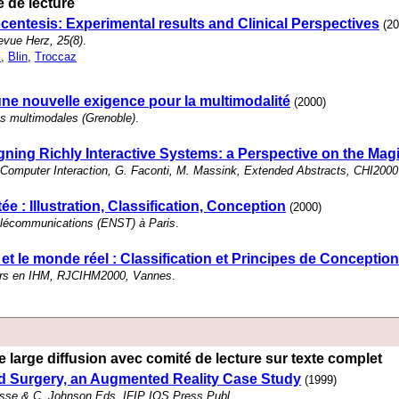
 de lecture
entesis: Experimental results and Clinical Perspectives
(20
evue Herz, 25(8)
.
s
,
Blin
,
Troccaz
 une nouvelle exigence pour la multimodalité
(2000)
es multimodales (Grenoble)
.
ning Richly Interactive Systems: a Perspective on the Ma
Computer Interaction, G. Faconti, M. Massink, Extended Abstracts, CHI2000
e : Illustration, Classification, Conception
(2000)
élécommunications (ENST) à Paris
.
t le monde réel : Classification et Principes de Conception
urs en IHM, RJCIHM2000, Vannes
.
 large diffusion avec comité de lecture sur texte complet
 Surgery, an Augmented Reality Case Study
(1999)
Sasse & C. Johnson Eds, IFIP IOS Press Publ
.