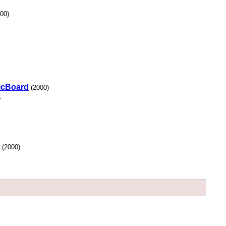
00)
gicBoard
(2000)
.
(2000)