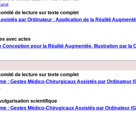
arrat
omité de lecture sur texte complet
ssistés par Ordinateur : Application de la Réalité Augment
es avec actes
de Conception pour la Réalité Augmentée. Illustration par la 
omité de lecture sur texte complet
ème : Gestes Médico-Chirurgicaux Assistés par Ordinateur
.
vulgarisation scientifique
ème : Gestes Médico-Chirugicaux Assistés par Ordinateur 