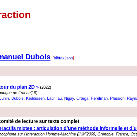
raction
anuel Dubois
[
bibtex
|
json
]
tour du plan 2D »
(2022)
rmatique de France
(19).
Cunin
,
Dubois
,
Keddisseh
,
Laurillau
,
Nigay
,
Ortega
,
Perelman
,
Plasson
,
Rayn
omité de lecture sur texte complet
actifs mixtes : articulation d’une méthode informelle et d’
ncophone sur l’Interaction Homme-Machine (IHM’2009, Grenoble, France, Oct