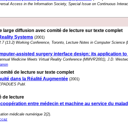
iversal Access in the Information Society, Special Issue on Continuous Inter
 large diffusion avec comité de lecture sur texte complet
eality Systems
(2001)
7 (13.2) Working Conference, Toronto, Lecture Notes in Computer Science (L
mputer-assisted surgery interface design: its application t
 annual Medicine Meets Virtual Reality Conference (MMVR'2001), J.D. Westw
anon
omité de lecture sur texte complet
nuité dans la Réalité Augmentée
(2001)
 CEPADUES Publ
.
 de lecture
la coopération entre médecin et machine au service du mala
mation médicale numérique
2(2).
ccaz