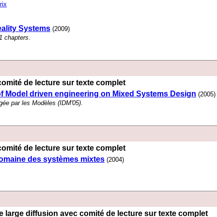
rix
ality Systems
(2009)
1 chapters
.
omité de lecture sur texte complet
f Model driven engineering on Mixed Systems Design
(2005)
rigée par les Modèles (IDM'05)
.
omité de lecture sur texte complet
domaine des systèmes mixtes
(2004)
 large diffusion avec comité de lecture sur texte complet