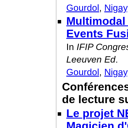
Gourdol
,
Nigay
Multimodal
Events Fus
In
IFIP Congres
Leeuven Ed
.
Gourdol
,
Nigay
Conférences
de lecture s
Le projet N
Magicien d