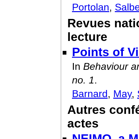
Portolan
,
Salbe
Revues nati
lecture
Points of V
In
Behaviour an
no. 1
.
Barnard
,
May
,
Autres conf
actes
NEIMO, a Mu