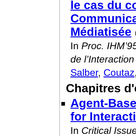
le cas du c
Communic
Médiatisée
In
Proc. IHM’95
de l’Interact
Salber
,
Coutaz
Chapitres d
Agent-Base
for Interac
In
Critical Iss