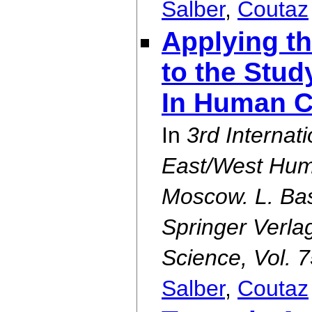
Salber
,
Coutaz
Applying t
to the Stud
In Human C
In
3rd Interna
East/West Hum
Moscow. L. Bas
Springer Verla
Science, Vol. 
Salber
,
Coutaz