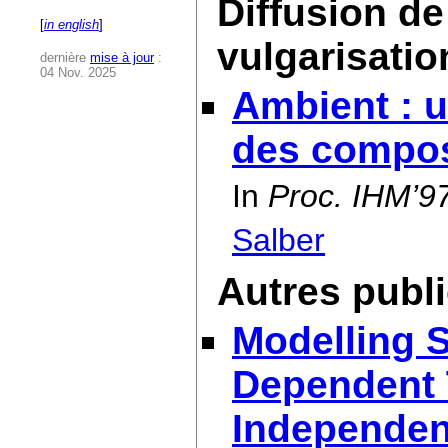
Diffusion de
[
in english
]
vulgarisatio
dernière
mise à jour
:
04 Nov. 2025
Ambient : 
des compos
In
Proc. IHM’9
Salber
Autres publ
Modelling S
Dependent 
Independen