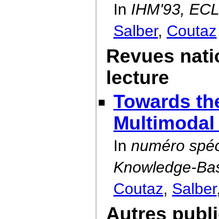
In
IHM'93, ECL
Salber
,
Coutaz
Revues nati
lecture
Towards th
Multimodal 
In
numéro spéci
Knowledge-Bas
Coutaz
,
Salber
Autres publ