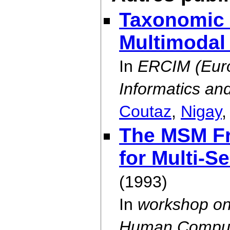
Taxonomic 
Multimodal 
In
ERCIM (Euro
Informatics an
Coutaz
,
Nigay
The MSM Fr
for Multi-
(1993)
In
workshop on
Human Compute