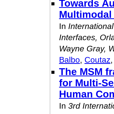
Towards Au
Multimodal 
In
Internationa
Interfaces, Or
Wayne Gray, Wi
Balbo
,
Coutaz
The MSM fr
for Multi-S
Human Comp
In
3rd Interna