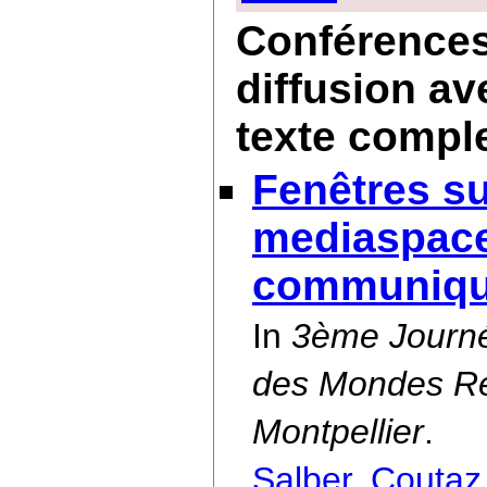
Conférences 
diffusion av
texte compl
Fenêtres su
mediaspace
communiqu
In
3ème Journée
des Mondes Rée
Montpellier
.
Salber
,
Coutaz