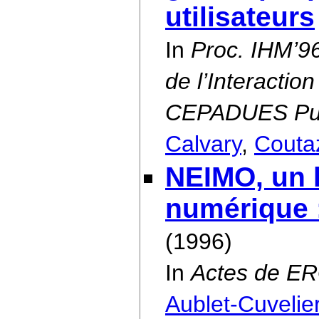
utilisateurs
In
Proc. IHM’96
de l’Interacti
CEPADUES Pu
Calvary
,
Couta
NEIMO, un la
numérique :
(1996)
In
Actes de E
Aublet-Cuvelie