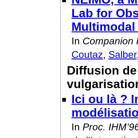
Lab for Ob
Multimodal 
In
Companion P
Coutaz
,
Salber
Diffusion de
vulgarisatio
Ici ou là ?
modélisatio
In
Proc. IHM’96