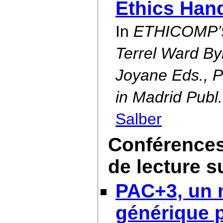
Ethics Han
In
ETHICOMP’96
Terrel Ward B
Joyane Eds., Po
in Madrid Publ
Salber
Conférences
de lecture s
PAC+3, un 
générique 