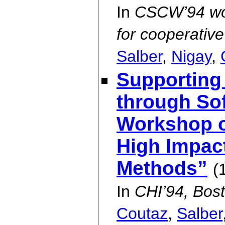
In
CSCW’94 wor
for cooperativ
Salber
,
Nigay
,
Supporting 
through Sof
Workshop o
High Impac
Methods”
(
In
CHI’94, Bos
Coutaz
,
Salber