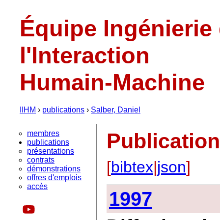
Équipe Ingénierie
l'Interaction
Humain-Machine
IIHM
›
publications
›
Salber, Daniel
membres
Publicatio
publications
présentations
contrats
[
bibtex
|
json
]
démonstrations
offres d'emplois
accès
1997