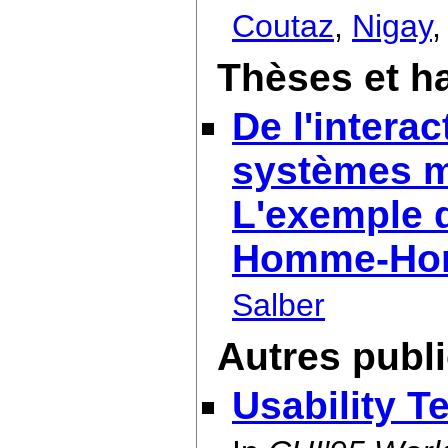
Coutaz
,
Nigay
Thèses et ha
De l'interac
systèmes mu
L'exemple 
Homme-Hom
Salber
Autres publ
Usability T