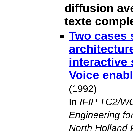
diffusion av
texte compl
Two cases s
architectur
interactive
Voice enab
(1992)
In
IFIP TC2/WG
Engineering fo
North Holland 