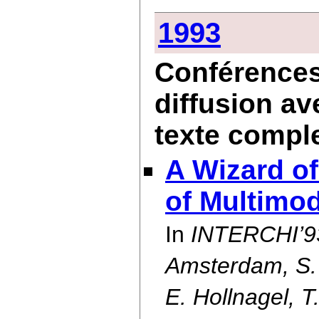
1993
Conférences 
diffusion av
texte compl
A Wizard of
of Multimo
In
INTERCHI’93
Amsterdam, S. 
E. Hollnagel, 