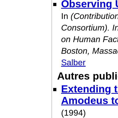
Observing 
In
(Contributio
Consortium). I
on Human Fact
Boston, Massa
Salber
Autres publ
Extending 
Amodeus to
(1994)