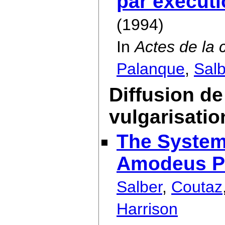
par exécuti
(1994)
In
Actes de la 
Palanque
,
Salb
Diffusion de
vulgarisatio
The System
Amodeus Pr
Salber
,
Coutaz
Harrison