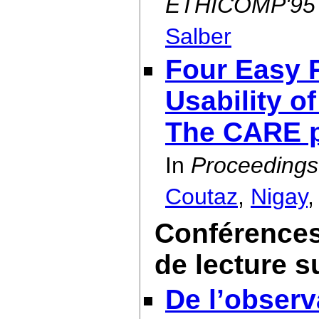
ETHICOMP'95 C
Salber
Four Easy P
Usability o
The CARE p
In
Proceedings
Coutaz
,
Nigay
Conférences
de lecture s
De l’observa