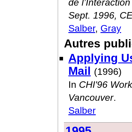
de l’Interacti
Sept. 1996, 
Salber
,
Gray
Autres publ
Applying Us
Mail
(1996)
In
CHI'96 Works
Vancouver
.
Salber
1995