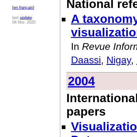
National ref
[
en français
]
A taxonomy
last
update
:
04 Nov. 2025
visualizati
In
Revue Inform
Daassi
,
Nigay
,
2004
Internationa
papers
Visualizati