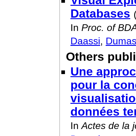
Visual Expl
Databases
In
Proc. of BD
Daassi
,
Duma
Others publ
Une approch
pour la co
visualisati
données te
In
Actes de la 