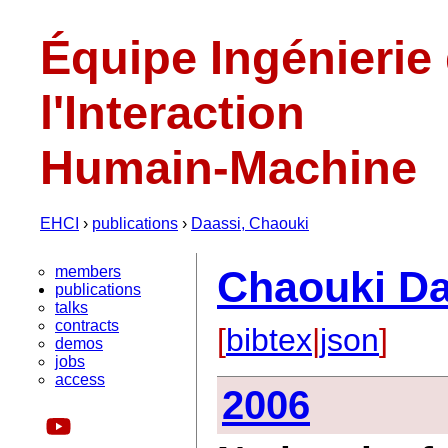
Équipe Ingénierie
l'Interaction
Humain-Machine
EHCI
›
publications
›
Daassi, Chaouki
members
Chaouki Da
publications
talks
contracts
[
bibtex
|
json
]
demos
jobs
access
2006