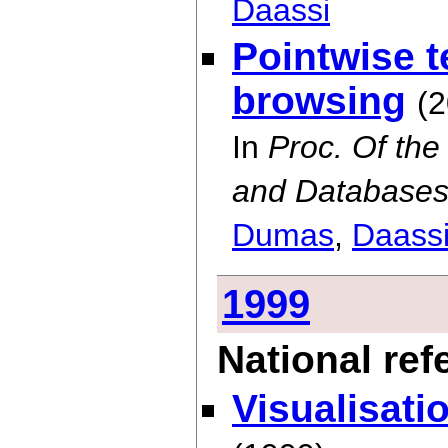
Daassi
Pointwise 
browsing
(
In
Proc. Of th
and Databases,
Dumas
,
Daass
1999
National re
Visualisati