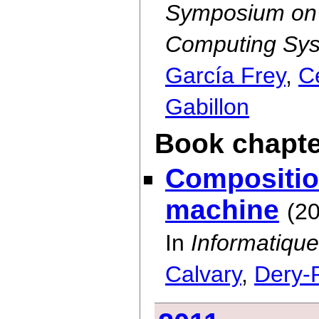
Symposium on E
Computing Sys
García Frey
,
C
Gabillon
Book chapte
Compositio
machine
(2
In
Informatique
Calvary
,
Dery-