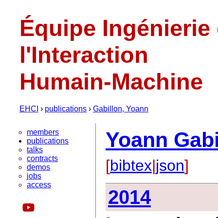
Équipe Ingénierie
l'Interaction
Humain-Machine
EHCI
›
publications
›
Gabillon, Yoann
members
Yoann Gabi
publications
talks
contracts
[
bibtex
|
json
]
demos
jobs
access
2014