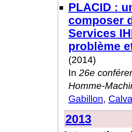
PLACID : un
composer 
Services IH
problème et
(2014)
In
26e conféren
Homme-Machi
Gabillon
,
Calva
2013