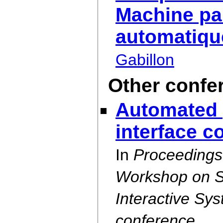
Machine par
automatiqu
Gabillon
Other confe
Automated 
interface c
In
Proceedings 
Workshop on S
Interactive Sy
conference
.