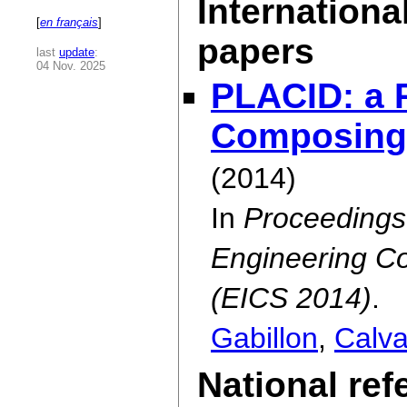
Internationa
[
en français
]
papers
last
update
:
04 Nov. 2025
PLACID: a 
Composing 
(2014)
In
Proceedings
Engineering Co
(EICS 2014)
.
Gabillon
,
Calva
National re