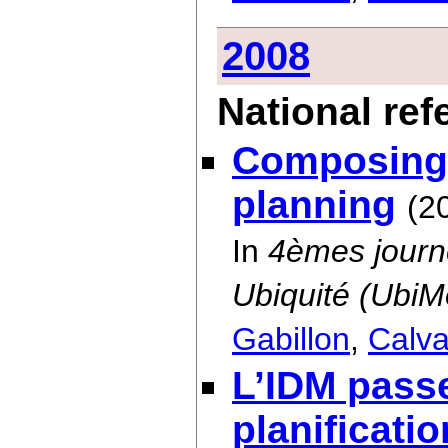
2008
National re
Composing 
planning
(2
In
4èmes journ
Ubiquité (UbiM
Gabillon
,
Calva
L’IDM passe
planificati