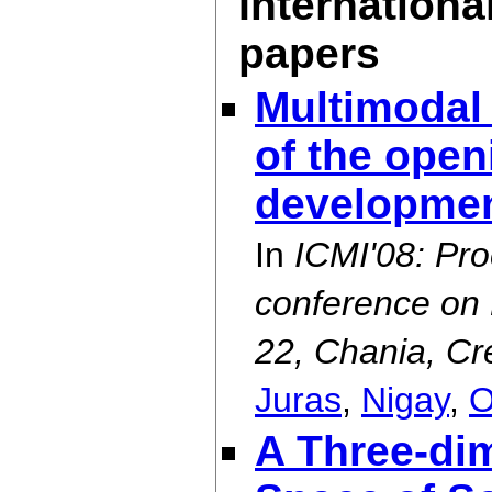
Internationa
papers
Multimodal
of the open
developmen
In
ICMI'08: Pro
conference on 
22, Chania, Cr
Juras
,
Nigay
,
O
A Three-di