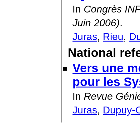
In
Congrès IN
Juin 2006)
.
Juras
,
Rieu
,
D
National ref
Vers une m
pour les S
In
Revue Génie
Juras
,
Dupuy-