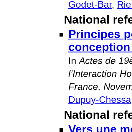
Godet-Bar
,
Rie
National re
Principes 
conception
In
Actes de 19
l’Interaction 
France, Novem
Dupuy-Chessa
National ref
Vers une m