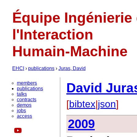
Équipe Ingénierie
l'Interaction
Humain-Machine
EHCI
›
publications
›
Juras, David
members
David Jura
publications
talks
contracts
[
bibtex
|
json
]
demos
jobs
access
2009