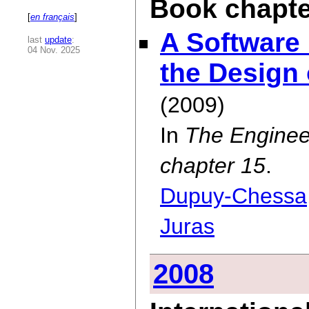
Book chapte
[
en français
]
A Software
last
update
:
04 Nov. 2025
the Design 
(2009)
In
The Enginee
chapter 15
.
Dupuy-Chessa
Juras
2008