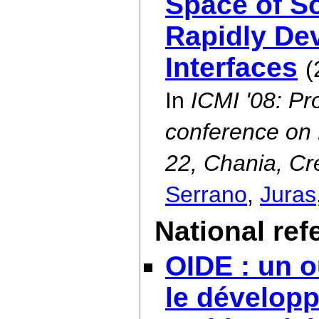
Space of S
Rapidly De
Interfaces
(
In
ICMI '08: Pr
conference on 
22, Chania, Cr
Serrano
,
Juras
National re
OIDE : un o
le développ